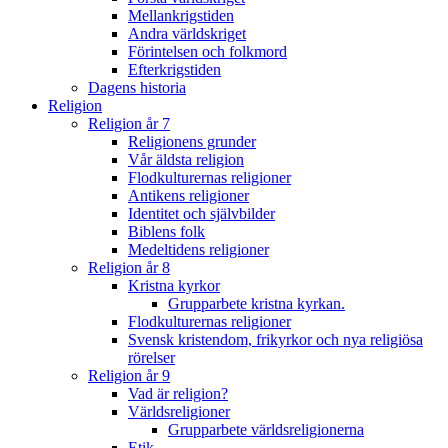
Mellankrigstiden
Andra världskriget
Förintelsen och folkmord
Efterkrigstiden
Dagens historia
Religion
Religion år 7
Religionens grunder
Vår äldsta religion
Flodkulturernas religioner
Antikens religioner
Identitet och självbilder
Biblens folk
Medeltidens religioner
Religion år 8
Kristna kyrkor
Grupparbete kristna kyrkan.
Flodkulturernas religioner
Svensk kristendom, frikyrkor och nya religiösa
rörelser
Religion år 9
Vad är religion?
Världsreligioner
Grupparbete världsreligionerna
Etik