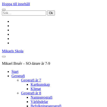
Hoppa till innehåll
Sök
efter:
twitter
facebook
pinterest
youtube
rss
e-
post
Mikaels Skola
Mikael Bruér – SO-lärare år 7-9
Start
Geografi
Geografi år 7
Kartkunskap
Klimat
Geografi år 8
Namngeografi
Världsdelar
Befolkningsgeografi