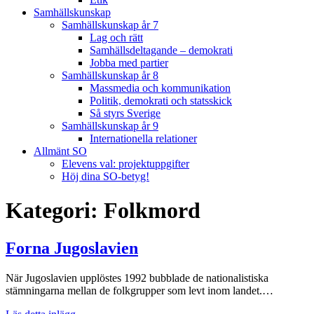
Samhällskunskap
Samhällskunskap år 7
Lag och rätt
Samhällsdeltagande – demokrati
Jobba med partier
Samhällskunskap år 8
Massmedia och kommunikation
Politik, demokrati och statsskick
Så styrs Sverige
Samhällskunskap år 9
Internationella relationer
Allmänt SO
Elevens val: projektuppgifter
Höj dina SO-betyg!
Kategori:
Folkmord
Forna Jugoslavien
När Jugoslavien upplöstes 1992 bubblade de nationalistiska
stämningarna mellan de folkgrupper som levt inom landet.…
Forna