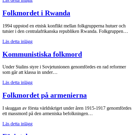
Läs detta inlägg
Jugoslavien
Folkmordet i Rwanda
1994 uppstod en etnisk konflikt mellan folkgrupperna hutuer och
tutsier i den centralafrikanska republiken Rwanda. Folkgruppen…
Folkmordet
Läs detta inlägg
i
Rwanda
Kommunistiska folkmord
Under Stalins styre i Sovjetunionen genomfördes en rad reformer
som går att klassa in under…
Kommunistiska
Läs detta inlägg
folkmord
Folkmordet på armenierna
I skuggan av första världskriget under åren 1915-1917 genomfördes
ett massmord på den armeniska befolkningen…
Folkmordet
Läs detta inlägg
på
armenierna