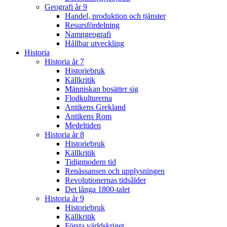
Geografi år 9
Handel, produktion och tjänster
Resursfördelning
Namngeografi
Hållbar utveckling
Historia
Historia år 7
Historiebruk
Källkritik
Människan bosätter sig
Flodkulturerna
Antikens Grekland
Antikens Rom
Medeltiden
Historia år 8
Historiebruk
Källkritik
Tidigmodern tid
Renässansen och upplysningen
Revolutionernas tidsålder
Det långa 1800-talet
Historia år 9
Historiebruk
Källkritik
Första världskriget