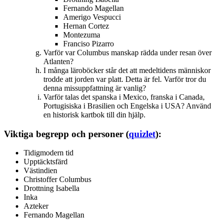
Fernando Magellan
Amerigo Vespucci
Hernan Cortez
Montezuma
Franciso Pizarro
Varför var Columbus manskap rädda under resan över
Atlanten?
I många läroböcker står det att medeltidens människor
trodde att jorden var platt. Detta är fel. Varför tror du
denna missuppfattning är vanlig?
Varför talas det spanska i Mexico, franska i Canada,
Portugisiska i Brasilien och Engelska i USA? Använd
en historisk kartbok till din hjälp.
Viktiga begrepp och personer (
quizlet
):
Tidigmodern tid
Upptäcktsfärd
Västindien
Christoffer Columbus
Drottning Isabella
Inka
Azteker
Fernando Magellan