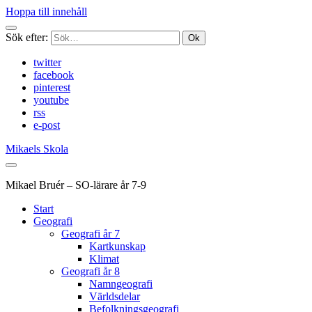
Hoppa till innehåll
Sök efter:
twitter
facebook
pinterest
youtube
rss
e-post
Mikaels Skola
Mikael Bruér – SO-lärare år 7-9
Start
Geografi
Geografi år 7
Kartkunskap
Klimat
Geografi år 8
Namngeografi
Världsdelar
Befolkningsgeografi