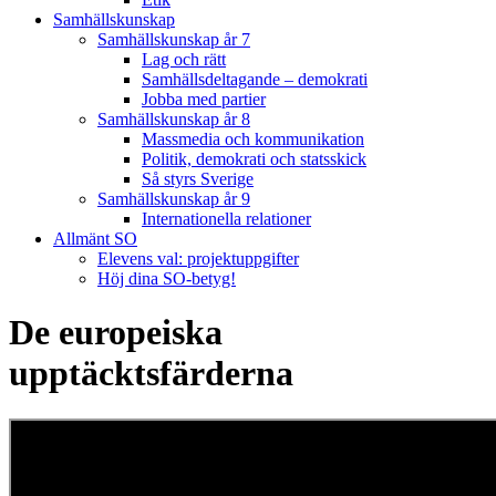
Samhällskunskap
Samhällskunskap år 7
Lag och rätt
Samhällsdeltagande – demokrati
Jobba med partier
Samhällskunskap år 8
Massmedia och kommunikation
Politik, demokrati och statsskick
Så styrs Sverige
Samhällskunskap år 9
Internationella relationer
Allmänt SO
Elevens val: projektuppgifter
Höj dina SO-betyg!
De europeiska
upptäcktsfärderna