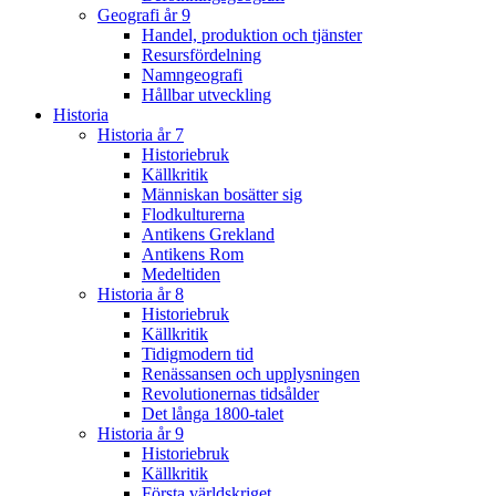
Geografi år 9
Handel, produktion och tjänster
Resursfördelning
Namngeografi
Hållbar utveckling
Historia
Historia år 7
Historiebruk
Källkritik
Människan bosätter sig
Flodkulturerna
Antikens Grekland
Antikens Rom
Medeltiden
Historia år 8
Historiebruk
Källkritik
Tidigmodern tid
Renässansen och upplysningen
Revolutionernas tidsålder
Det långa 1800-talet
Historia år 9
Historiebruk
Källkritik
Första världskriget