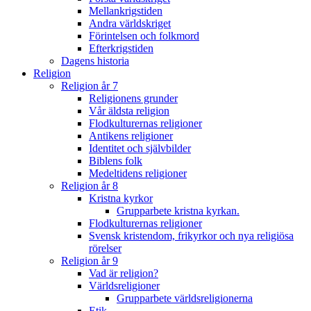
Mellankrigstiden
Andra världskriget
Förintelsen och folkmord
Efterkrigstiden
Dagens historia
Religion
Religion år 7
Religionens grunder
Vår äldsta religion
Flodkulturernas religioner
Antikens religioner
Identitet och självbilder
Biblens folk
Medeltidens religioner
Religion år 8
Kristna kyrkor
Grupparbete kristna kyrkan.
Flodkulturernas religioner
Svensk kristendom, frikyrkor och nya religiösa
rörelser
Religion år 9
Vad är religion?
Världsreligioner
Grupparbete världsreligionerna
Etik