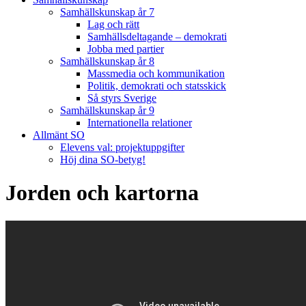
Samhällskunskap år 7
Lag och rätt
Samhällsdeltagande – demokrati
Jobba med partier
Samhällskunskap år 8
Massmedia och kommunikation
Politik, demokrati och statsskick
Så styrs Sverige
Samhällskunskap år 9
Internationella relationer
Allmänt SO
Elevens val: projektuppgifter
Höj dina SO-betyg!
Jorden och kartorna