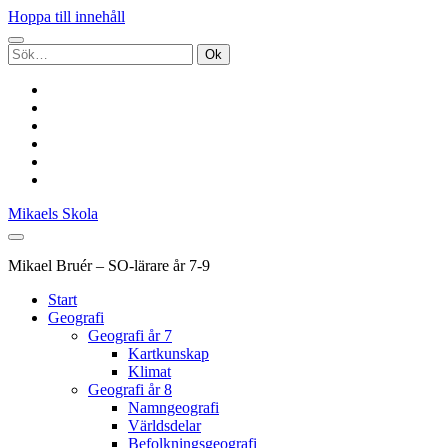
Hoppa till innehåll
Sök
efter:
twitter
facebook
pinterest
youtube
rss
e-
post
Mikaels Skola
Mikael Bruér – SO-lärare år 7-9
Start
Geografi
Geografi år 7
Kartkunskap
Klimat
Geografi år 8
Namngeografi
Världsdelar
Befolkningsgeografi