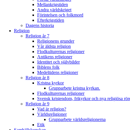
Mellankrigstiden
Andra världskriget
Förintelsen och folkmord
Efterkrigstiden
Dagens historia
Religion
Religion år 7
Religionens grunder
Vår äldsta religion
Flodkulturernas religioner
Antikens religioner
Identitet och självbilder
Biblens folk
Medeltidens religioner
Religion år 8
Kristna kyrkor
Grupparbete kristna kyrkan.
Flodkulturernas religioner
Svensk kristendom, frikyrkor och nya religiösa rör
Religion år 9
Vad är religion?
Världsreligioner
Grupparbete världsreligionerna
Etik
Samhällskunskap