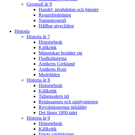
Geografi år 9
Handel, produktion och tjänster
Resursfördelning
Namngeografi
Hållbar utveckling
Historia
Historia år 7
Historiebruk
Källkritik
Människan bosätter sig
Flodkulturerna
Antikens Grekland
Antikens Rom
Medeltiden
Historia år 8
Historiebruk
Källkritik
Tidigmodern tid
Renässansen och upplysningen
Revolutionernas tidsålder
Det långa 1800-talet
Historia år 9
Historiebruk
Källkritik
Första världskriget