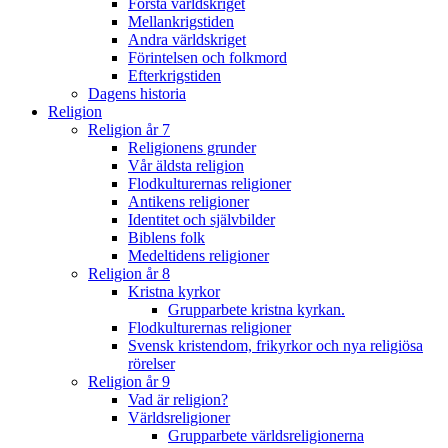
Första världskriget
Mellankrigstiden
Andra världskriget
Förintelsen och folkmord
Efterkrigstiden
Dagens historia
Religion
Religion år 7
Religionens grunder
Vår äldsta religion
Flodkulturernas religioner
Antikens religioner
Identitet och självbilder
Biblens folk
Medeltidens religioner
Religion år 8
Kristna kyrkor
Grupparbete kristna kyrkan.
Flodkulturernas religioner
Svensk kristendom, frikyrkor och nya religiösa
rörelser
Religion år 9
Vad är religion?
Världsreligioner
Grupparbete världsreligionerna