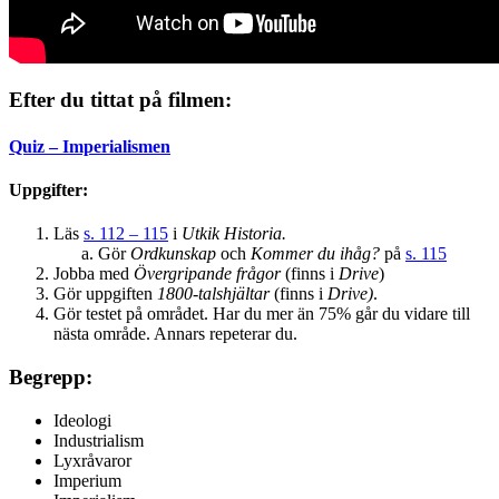
Efter du tittat på filmen:
Quiz – Imperialismen
Uppgifter:
Läs
s. 112 – 115
i
Utkik Historia.
Gör
Ordkunskap
och
Kommer du ihåg?
på
s. 115
Jobba med
Övergripande frågor
(finns i
Drive
)
Gör uppgiften
1800-talshjältar
(finns i
Drive)
.
Gör testet på området. Har du mer än 75% går du vidare till
nästa område. Annars repeterar du.
Begrepp:
Ideologi
Industrialism
Lyxråvaror
Imperium