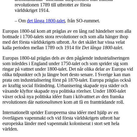
revolutionen
1789 till utbrottet av
första
världskriget
1914.
– Om
det långa 1800-talet
, från SO-rummet.
Europas 1800-tal kom att präglas av en lång rad händelser som alla
bottnade i 1700-talets stora revolutioner och som alla hänger ihop
med det första världskrigets utbrott. Av det skälet har vissa velat
kalla perioden mellan 1789 och 1914 för
Det långa 1800-talet
.
Europas 1800-tal präglas dels av den pågående industrialiseringen
som inleddes i England under 1750-talet och som sprider sig som
ringar på vattnet under 1800-talet. Det når olika delar av Europa vid
olika tidpunkter och ju längre bort desto senare. I Sverige kan man
prata om industrialisering först på 1870-talet. Europa präglas också
av kraftig social förändring. Urbanisering skapade nya städer och
växande klyftor skapade nya politiska rörelser. Under 1800-talet
växer också nya politiska idéer fram i kölvattnet av den franska
revolutionen där
nationalismen
kom att få en framträdande roll.
Internationellt sprider Europeerna sina idéer med hjälp av en
överlägsen vapenmakt och vid första världskrigets utbrott har
europeiska länder med vapenmakt koloniserat i stort sett hela
världen.