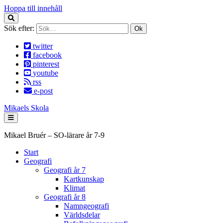
Hoppa till innehåll
Sök efter:
twitter
facebook
pinterest
youtube
rss
e-post
Mikaels Skola
Mikael Bruér – SO-lärare år 7-9
Start
Geografi
Geografi år 7
Kartkunskap
Klimat
Geografi år 8
Namngeografi
Världsdelar