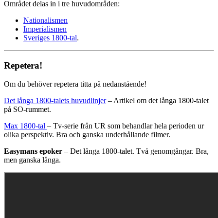
Området delas in i tre huvudområden:
Nationalismen
Imperialismen
Sveriges 1800-tal
.
Repetera!
Om du behöver repetera titta på nedanstående!
Det långa 1800-talets huvudlinjer
– Artikel om det långa 1800-talet
på SO-rummet.
Max 1800-tal
– Tv-serie från UR som behandlar hela perioden ur
olika perspektiv. Bra och ganska underhållande filmer.
Easymans epoker
– Det långa 1800-talet. Två genomgångar. Bra,
men ganska långa.