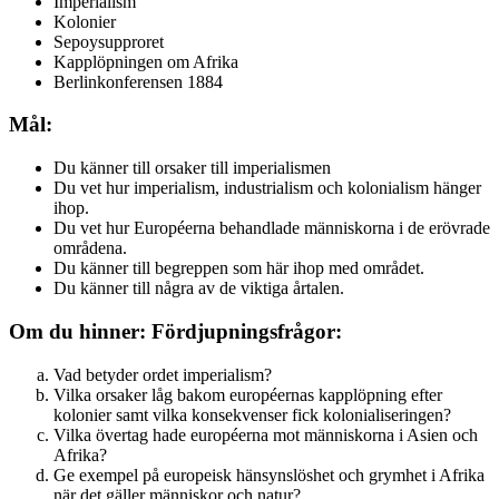
Imperialism
Kolonier
Sepoysupproret
Kapplöpningen om Afrika
Berlinkonferensen 1884
Mål:
Du känner till orsaker till imperialismen
Du vet hur imperialism, industrialism och kolonialism hänger
ihop.
Du vet hur Européerna behandlade människorna i de erövrade
områdena.
Du känner till begreppen som här ihop med området.
Du känner till några av de viktiga årtalen.
Om du hinner: Fördjupningsfrågor:
Vad betyder ordet imperialism?
Vilka orsaker låg bakom européernas kapplöpning efter
kolonier samt vilka konsekvenser fick kolonialiseringen?
Vilka övertag hade européerna mot människorna i Asien och
Afrika?
Ge exempel på europeisk hänsynslöshet och grymhet i Afrika
när det gäller människor och natur?