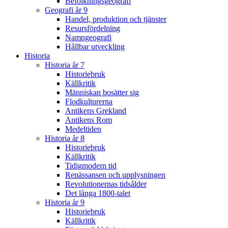
Befolkningsgeografi
Geografi år 9
Handel, produktion och tjänster
Resursfördelning
Namngeografi
Hållbar utveckling
Historia
Historia år 7
Historiebruk
Källkritik
Människan bosätter sig
Flodkulturerna
Antikens Grekland
Antikens Rom
Medeltiden
Historia år 8
Historiebruk
Källkritik
Tidigmodern tid
Renässansen och upplysningen
Revolutionernas tidsålder
Det långa 1800-talet
Historia år 9
Historiebruk
Källkritik