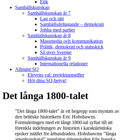
Etik
Samhällskunskap
Samhällskunskap år 7
Lag och rätt
Samhällsdeltagande – demokrati
Jobba med partier
Samhällskunskap år 8
Massmedia och kommunikation
Politik, demokrati och statsskick
Så styrs Sverige
Samhällskunskap år 9
Internationella relationer
Allmänt SO
Elevens val: projektuppgifter
Höj dina SO-betyg!
Det långa 1800-talet
”Det långa 1800-talet” är ett begrepp som myntats av
den brittiske historikern Eric Hobsbawm.
Formuleringen med ett långt 1800-tal syftar till att
förenkla indelningen av historien i karaktäristiska
epoker istället för århundraden. Hobsbawms ”långa
artonhundratal” innefattar tidsperioden från
franska