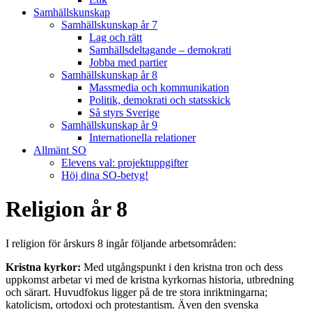
Samhällskunskap
Samhällskunskap år 7
Lag och rätt
Samhällsdeltagande – demokrati
Jobba med partier
Samhällskunskap år 8
Massmedia och kommunikation
Politik, demokrati och statsskick
Så styrs Sverige
Samhällskunskap år 9
Internationella relationer
Allmänt SO
Elevens val: projektuppgifter
Höj dina SO-betyg!
Religion år 8
I religion för årskurs 8 ingår följande arbetsområden:
Kristna kyrkor:
Med utgångspunkt i den kristna tron och dess
uppkomst arbetar vi med de kristna kyrkornas historia, utbredning
och särart. Huvudfokus ligger på de tre stora inriktningarna;
katolicism, ortodoxi och protestantism. Även den svenska