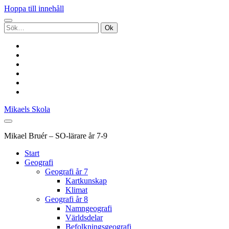
Hoppa till innehåll
Sök
efter:
twitter
facebook
pinterest
youtube
rss
e-
post
Mikaels Skola
Mikael Bruér – SO-lärare år 7-9
Start
Geografi
Geografi år 7
Kartkunskap
Klimat
Geografi år 8
Namngeografi
Världsdelar
Befolkningsgeografi