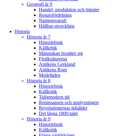
Geografi år 9
Handel, produktion och tjänster
Resursfördelning
Namngeografi
Hållbar utveckling
Historia
Historia år 7
Historiebruk
Källkritik
Människan bosätter sig
Flodkulturerna
Antikens Grekland
Antikens Rom
Medeltiden
Historia år 8
Historiebruk
Källkritik
Tidigmodern tid
Renässansen och upplysningen
Revolutionernas tidsålder
Det långa 1800-talet
Historia år 9
Historiebruk
Källkritik
Första världskriget