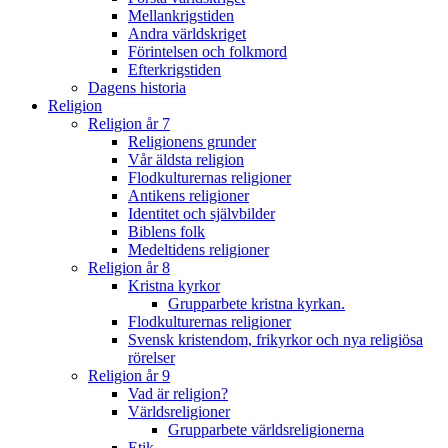
Mellankrigstiden
Andra världskriget
Förintelsen och folkmord
Efterkrigstiden
Dagens historia
Religion
Religion år 7
Religionens grunder
Vår äldsta religion
Flodkulturernas religioner
Antikens religioner
Identitet och självbilder
Biblens folk
Medeltidens religioner
Religion år 8
Kristna kyrkor
Grupparbete kristna kyrkan.
Flodkulturernas religioner
Svensk kristendom, frikyrkor och nya religiösa
rörelser
Religion år 9
Vad är religion?
Världsreligioner
Grupparbete världsreligionerna
Etik