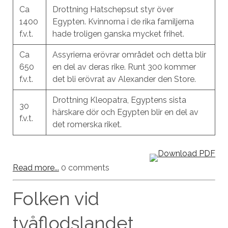
Ca
Drottning Hatschepsut styr över
1400
Egypten. Kvinnorna i de rika familjerna
f.v.t.
hade troligen ganska mycket frihet.
Ca
Assyrierna erövrar området och detta blir
650
en del av deras rike. Runt 300 kommer
f.v.t.
det bli erövrat av Alexander den Store.
Drottning Kleopatra, Egyptens sista
30
härskare dör och Egypten blir en del av
f.v.t.
det romerska riket.
Read more...
0 comments
Folken vid
tvåflodslandet