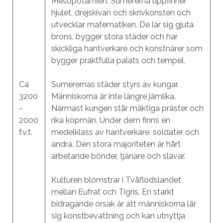
Mesopotamien. Sumererna uppfinner
hjulet, drejskivan och skrivkonsten och
utvecklar matematiken. De lär sig gjuta
brons, bygger stora städer och har
skickliga hantverkare och konstnärer som
bygger praktfulla palats och tempel.
Ca
Sumerernas städer styrs av kungar.
3200
Människorna är inte längre jämlika.
-
Närmast kungen står mäktiga präster och
2000
rika köpmän. Under dem finns en
f.v.t.
medelklass av hantverkare, soldater och
andra. Den stora majoriteten är hårt
arbetande bönder, tjänare och slavar.
Kulturen blomstrar i Tvåflodslandet
mellan Eufrat och Tigris. En starkt
bidragande orsak är att människorna lär
sig konstbevattning och kan utnyttja