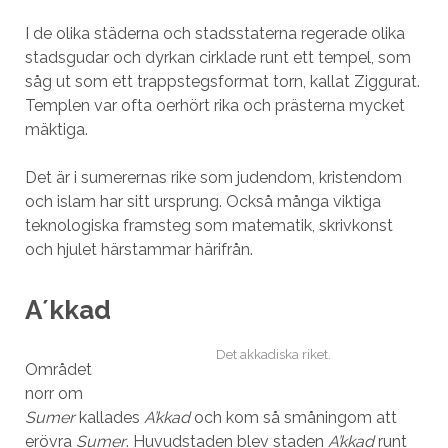
I de olika städerna och stadsstaterna regerade olika
stadsgudar och dyrkan cirklade runt ett tempel, som
såg ut som ett trappstegsformat torn, kallat Ziggurat.
Templen var ofta oerhört rika och prästerna mycket
mäktiga.
Det är i sumerernas rike som judendom, kristendom
och islam har sitt ursprung. Också många viktiga
teknologiska framsteg som matematik, skrivkonst
och hjulet härstammar härifrån.
A´kkad
Det akkadiska riket.
Området
norr om
Sumer
kallades
A’kkad
och kom så småningom att
erövra
Sumer
. Huvudstaden blev staden
A’kkad
runt