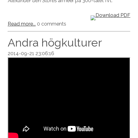
Alexander den Stores
arméer på 300-talet fvt.
Read more...
0 comments
Andra högkulturer
2014-09-21 23:06:16