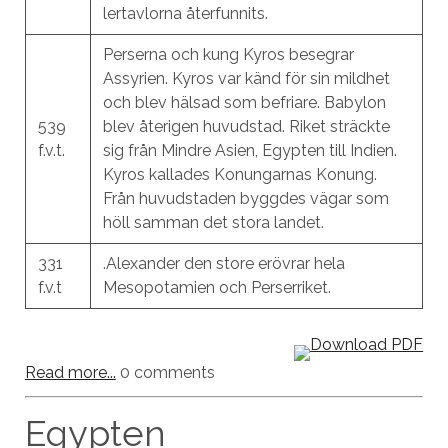
lertavlorna återfunnits.
Perserna och kung Kyros besegrar
Assyrien. Kyros var känd för sin mildhet
och blev hälsad som befriare. Babylon
539
blev återigen huvudstad. Riket sträckte
f.v.t.
sig från Mindre Asien, Egypten till Indien.
Kyros kallades Konungarnas Konung.
Från huvudstaden byggdes vägar som
höll samman det stora landet.
331
.Alexander den store erövrar hela
f.v.t
Mesopotamien och Perserriket.
Read more...
0 comments
Egypten