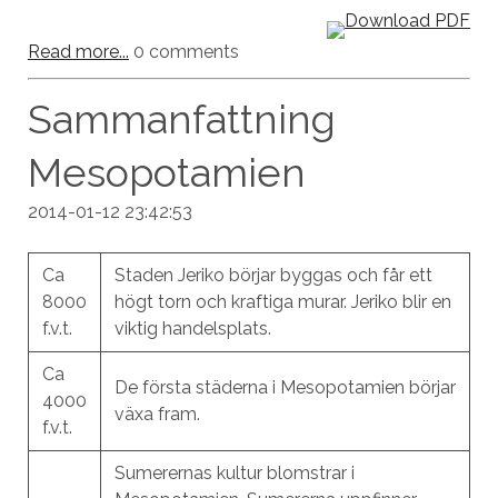
Read more...
0 comments
Sammanfattning
Mesopotamien
2014-01-12 23:42:53
Ca
Staden Jeriko börjar byggas och får ett
8000
högt torn och kraftiga murar. Jeriko blir en
f.v.t.
viktig handelsplats.
Ca
De första städerna i Mesopotamien börjar
4000
växa fram.
f.v.t.
Sumerernas kultur blomstrar i