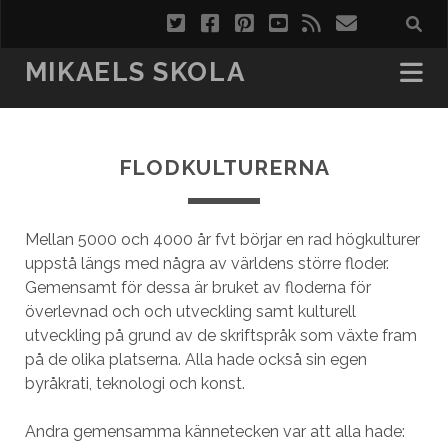
t
f
p
y
r
e
w
a
i
o
s
-
MIKAELS SKOLA
i
c
n
u
s
p
t
e
t
t
o
FLODKULTURERNA
t
b
e
u
s
e
o
r
b
t
r
o
e
e
Mellan 5000 och 4000 år fvt börjar en rad högkulturer
uppstå längs med några av världens större floder.
k
s
Gemensamt för dessa är bruket av floderna för
t
överlevnad och och utveckling samt kulturell
utveckling på grund av de skriftspråk som växte fram
på de olika platserna. Alla hade också sin egen
byråkrati, teknologi och konst.
Andra gemensamma kännetecken var att alla hade: