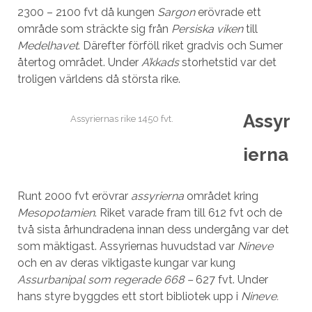
2300 – 2100 fvt då kungen
Sargon
erövrade ett
område som sträckte sig från
Persiska viken
till
Medelhavet
. Därefter förföll riket gradvis och Sumer
återtog området. Under
A’kkads
storhetstid var det
troligen världens då största rike.
Assyr
Assyriernas rike 1450 fvt.
ierna
Runt 2000 fvt erövrar
assyrierna
området kring
Mesopotamien
. Riket varade fram till 612 fvt och de
två sista århundradena innan dess undergång var det
som mäktigast. Assyriernas huvudstad var
Nineve
och en av deras viktigaste kungar var kung
Assurbanipal
som regerade 668 –
627 fvt. Under
hans styre byggdes ett stort bibliotek upp i
Nineve.