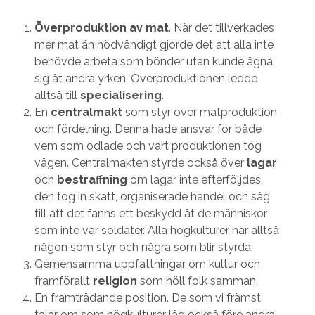
Överproduktion av mat
. När det tillverkades
mer mat än nödvändigt gjorde det att alla inte
behövde arbeta som bönder utan kunde ägna
sig åt andra yrken. Överproduktionen ledde
alltså till
specialisering
.
En
centralmakt
som styr över matproduktion
och fördelning. Denna hade ansvar för både
vem som odlade och vart produktionen tog
vägen. Centralmakten styrde också över
lagar
och
bestraffning
om lagar inte efterföljdes,
den tog in skatt, organiserade handel och såg
till att det fanns ett beskydd åt de människor
som inte var soldater. Alla högkulturer har alltså
någon som styr och några som blir styrda.
Gemensamma uppfattningar om kultur och
framförallt
religion
som höll folk samman.
En framträdande position. De som vi främst
talar om som högkulturer låg också före andra