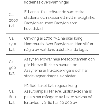
flodernas översvämningar.
Ett annat folk erövrar de sumeriska
Ca
städerna och skapar ett nytt mäktigt rike,
2000
Babylonien, med Babylon som
f.v.t
huvudstad.
Ca
Omkring år 1700 f.v.t. härskar kung
1700
Hammurabi över Babylonien. Han stiftar
f.v.t.
några av världens äldsta kända lagar.
Assyrien erövrar hela Mesopotamien och
Ca
gör Nineve till rikets huvudstad.
900
Assyrierna är fruktade krigare och har
f.v.t.
stridsvagnar dragna av hästar.
På 600-taket f.v.t. regerar kung
Ca
Assurbanipal i Nineve. Biblioteket i hans
600
palats har mängder av texter skrivna på
f.v.t.
lertavlor. I vår tid har 20 000 av