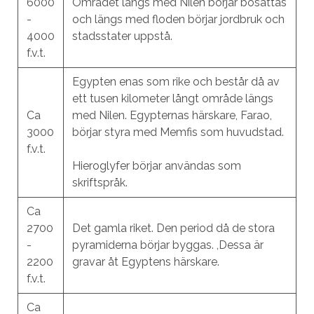
6000
Området längs med Nilen börjar bosättas
-
och längs med floden börjar jordbruk och
4000
stadsstater uppstå.
f.v.t.
Egypten enas som rike och består då av
ett tusen kilometer långt område längs
Ca
med Nilen. Egypternas härskare, Farao,
3000
börjar styra med Memfis som huvudstad.
f.v.t.
Hieroglyfer börjar användas som
skriftspråk.
Ca
2700
Det gamla riket. Den period då de stora
-
pyramiderna börjar byggas. ,Dessa är
2200
gravar åt Egyptens härskare.
f.v.t.
Ca