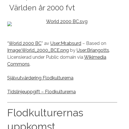
Världen år 2000 fvt
“
World 2000 BC
” av
User:Mr.absurd
– Based on
Image:World_2000_BCE.png
by
User:Briangotts
.
Licensierad under Public domain via
Wikimedia
Commons
.
Självutvärdering Flodkulturerna
Tidslinjeuppgift – Flodkulturerna
Flodkulturernas
uppkomst