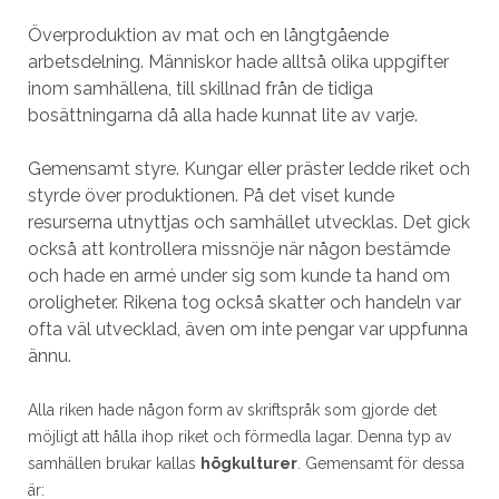
Överproduktion av mat och en långtgående
arbetsdelning. Människor hade alltså olika uppgifter
inom samhällena, till skillnad från de tidiga
bosättningarna då alla hade kunnat lite av varje.
Gemensamt styre. Kungar eller präster ledde riket och
styrde över produktionen. På det viset kunde
resurserna utnyttjas och samhället utvecklas. Det gick
också att kontrollera missnöje när någon bestämde
och hade en armé under sig som kunde ta hand om
oroligheter. Rikena tog också skatter och handeln var
ofta väl utvecklad, även om inte pengar var uppfunna
ännu.
Alla riken hade någon form av skriftspråk som gjorde det
möjligt att hålla ihop riket och förmedla lagar. Denna typ av
samhällen brukar kallas
högkulturer
. Gemensamt för dessa
är: