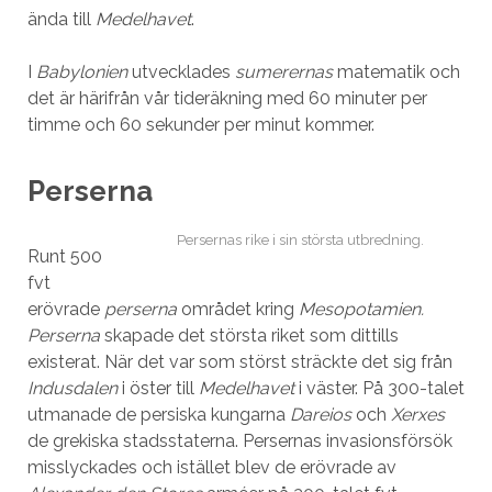
ända till
Medelhavet
.
I
Babylonien
utvecklades
sumerernas
matematik och
det är härifrån vår tideräkning med 60 minuter per
timme och 60 sekunder per minut kommer.
Perserna
Persernas rike i sin största utbredning.
Runt 500
fvt
erövrade
perserna
området kring
Mesopotamien.
Perserna
skapade det största riket som dittills
existerat. När det var som störst sträckte det sig från
Indusdalen
i öster till
Medelhavet
i väster. På 300-talet
utmanade de persiska kungarna
Dareios
och
Xerxes
de grekiska stadsstaterna. Persernas invasionsförsök
misslyckades och istället blev de erövrade av