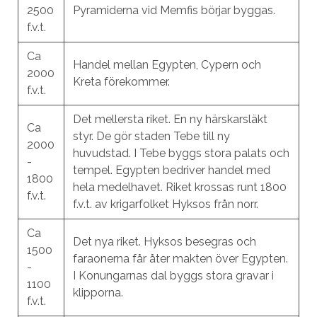
2500
Pyramiderna vid Memfis börjar byggas.
f.v.t.
Ca
Handel mellan Egypten, Cypern och
2000
Kreta förekommer.
f.v.t.
Det mellersta riket. En ny härskarsläkt
Ca
styr. De gör staden Tebe till ny
2000
huvudstad. I Tebe byggs stora palats och
-
tempel. Egypten bedriver handel med
1800
hela medelhavet. Riket krossas runt 1800
f.v.t.
f.v.t. av krigarfolket Hyksos från norr.
Ca
Det nya riket. Hyksos besegras och
1500
faraonerna får åter makten över Egypten.
-
I Konungarnas dal byggs stora gravar i
1100
klipporna.
f.v.t.