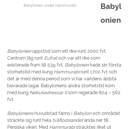
Babyl
Babylonien under Hammurabi.
onien
Babylonien
uppstod som ett rike runt 2000 fvt.
Centrum låg runt
Eufrat
och var ett rike som
existerade fram till 539 fvt.
Babylonien
hade sin första
storhetstid med kung
Hammurabi
runt 1700 fvt och
det är med denna period som vi har världens äldsta
bevarade lagar. Babyloniens andra storhetstid kom
med kung
Nebukadnessar II
som regerade 604 – 562
fvt.
Babyloniens
huvudstad fanns i
Babylon
och området
sträckte sig runt hela
tvåflodslandet
ända ner till
Persiska viken. Med
Hammurabi
sträcktes riket ut