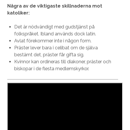
Några av de viktigaste skillnaderna mot
katoliker:
Det är nödvändigt med gudstjänst på
folkspråket. Ibland används dock latin.
Avlat förekommer inte i någon form.
Präster lever bara i celibat om de själva
bestämt det, präster får gifta sig.
Kvinnor kan ordineras till diakoner, präster och
biskopar i de flesta medlemskyrkor.