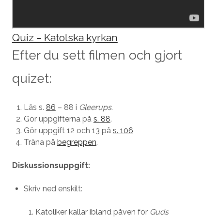
Quiz – Katolska kyrkan
Efter du sett filmen och gjort
quizet:
Läs s.
86
– 88 i
Gleerups
.
Gör uppgifterna på
s. 88
.
Gör uppgift 12 och 13 på
s. 106
Träna på
begreppen
.
Diskussionsuppgift:
Skriv ned enskilt:
Katoliker kallar ibland påven för
Guds