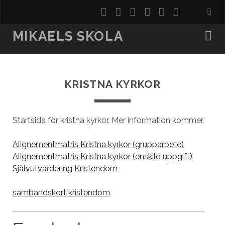
t
f
p
y
r
e
w
a
i
o
s
-
MIKAELS SKOLA
i
c
n
u
s
p
t
e
t
t
o
KRISTNA KYRKOR
t
b
e
u
s
e
o
r
b
t
r
o
e
e
Startsida för kristna kyrkor. Mer information kommer.
k
s
Alignementmatris Kristna kyrkor (grupparbete)
t
Alignementmatris Kristna kyrkor (enskild uppgift)
Självutvärdering Kristendom
sambandskort kristendom