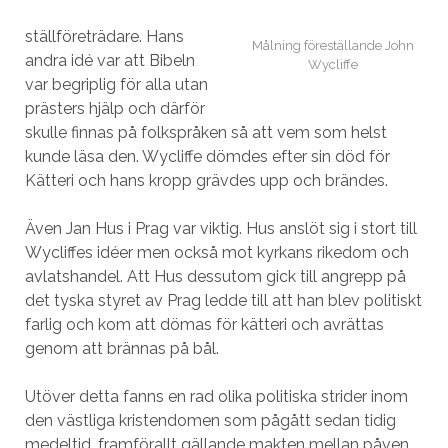
ställföreträdare. Hans
Målning föreställande John
andra idé var att Bibeln
Wycliffe
var begriplig för alla utan
prästers hjälp och därför
skulle finnas på folkspråken så att vem som helst
kunde läsa den. Wycliffe dömdes efter sin död för
Kätteri och hans kropp grävdes upp och brändes.
Även Jan Hus i Prag var viktig. Hus anslöt sig i stort till
Wycliffes idéer men också mot kyrkans rikedom och
avlatshandel. Att Hus dessutom gick till angrepp på
det tyska styret av Prag ledde till att han blev politiskt
farlig och kom att dömas för kätteri och avrättas
genom att brännas på bål.
Utöver detta fanns en rad olika politiska strider inom
den västliga kristendomen som pågått sedan tidig
medeltid, framförallt gällande makten mellan påven