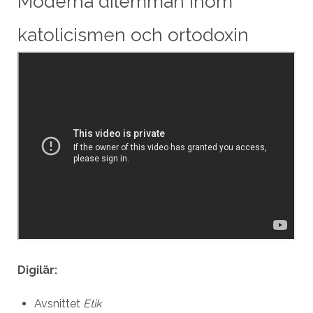
Moderna dilemman inom
katolicismen och ortodoxin
Digilär:
Avsnittet
Etik