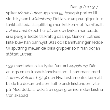
Den 31/10 1517
spikar
Martin Luther
upp sina
95 teser
på porten till
slottskyrkan i
Wittenberg
. Detta var ursprungligen inte
tänkt att leda till splittring men kritiken mot framförallt
avlatshandeln
och hur påven och kyrkan hanterade
sina pengar ledde till kraftig osämja. Genom Luthers
kritik blev han bannlyst 1521 och bannlysningen ledde
till splittring mellan de olika grupper som från början
stöttat Luther.
1530 samlades olika tyska furstar i
Augsburg
. Där
antogs en en trosbekännelse som tillsammans med
Luthers Katekes
(1529) och Nya testamentet kom att
bli de tre dokument som lutheransk kristendom vilar
på. Med detta är också en egen gren inom den kristna
tron skapad.