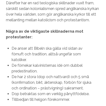
Därefter har en rad teologiska skillnader vuxit fram,
särskilt sedan kolonialismen spred anglikanska kyrkan
över hela världen, som gör anglikanska kyrkor till ett
mellanting mellan katolicism och protestantism.
Några av de viktigaste skillnaderna mot
protestanter:
De anser att Bibeln ska gälla vid sidan av
förnuft och tradition, alltså ungefär som
katoliker.
De förnekar kalvinisternas idé om dubbel
predestination.
De har 2 stora (dop och nattvard) och 5 små
(konfirmation, bikt, äktenskap, förbön för sjuka
och ordination – prästvigning) sakrament.
Dop betraktas som en verklig pånyttfödelse.
Tillbedjan till helgon förekommer.