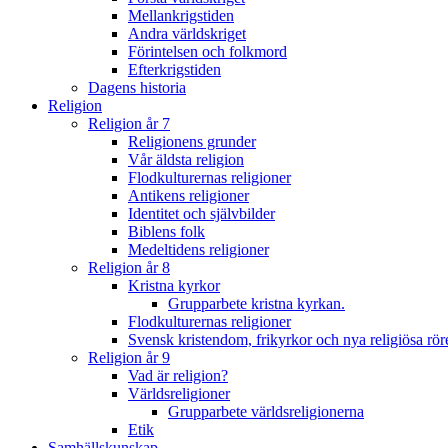
Mellankrigstiden
Andra världskriget
Förintelsen och folkmord
Efterkrigstiden
Dagens historia
Religion
Religion år 7
Religionens grunder
Vår äldsta religion
Flodkulturernas religioner
Antikens religioner
Identitet och självbilder
Biblens folk
Medeltidens religioner
Religion år 8
Kristna kyrkor
Grupparbete kristna kyrkan.
Flodkulturernas religioner
Svensk kristendom, frikyrkor och nya religiösa rör
Religion år 9
Vad är religion?
Världsreligioner
Grupparbete världsreligionerna
Etik
Samhällskunskap