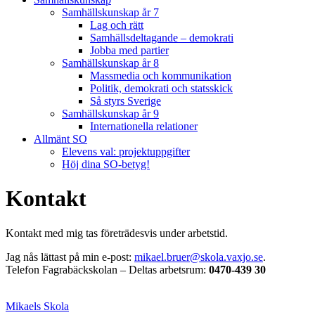
Samhällskunskap år 7
Lag och rätt
Samhällsdeltagande – demokrati
Jobba med partier
Samhällskunskap år 8
Massmedia och kommunikation
Politik, demokrati och statsskick
Så styrs Sverige
Samhällskunskap år 9
Internationella relationer
Allmänt SO
Elevens val: projektuppgifter
Höj dina SO-betyg!
Kontakt
Kontakt med mig tas företrädesvis under arbetstid.
Jag nås lättast på min e-post:
mikael.bruer@skola.vaxjo.se
.
Telefon Fagrabäckskolan – Deltas arbetsrum:
0470-439 30
Mikaels Skola