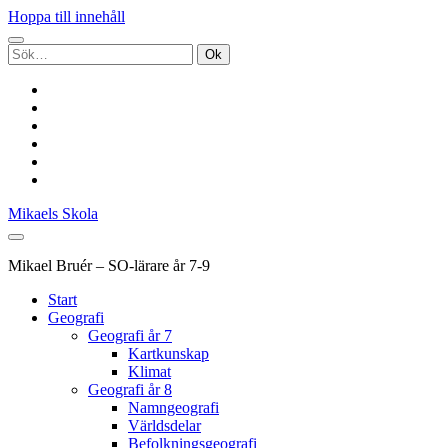
Hoppa till innehåll
Sök
efter:
twitter
facebook
pinterest
youtube
rss
e-
post
Mikaels Skola
Mikael Bruér – SO-lärare år 7-9
Start
Geografi
Geografi år 7
Kartkunskap
Klimat
Geografi år 8
Namngeografi
Världsdelar
Befolkningsgeografi