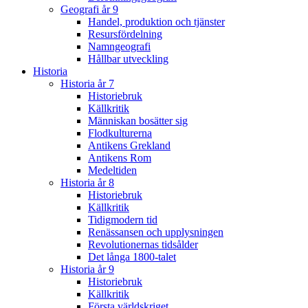
Geografi år 9
Handel, produktion och tjänster
Resursfördelning
Namngeografi
Hållbar utveckling
Historia
Historia år 7
Historiebruk
Källkritik
Människan bosätter sig
Flodkulturerna
Antikens Grekland
Antikens Rom
Medeltiden
Historia år 8
Historiebruk
Källkritik
Tidigmodern tid
Renässansen och upplysningen
Revolutionernas tidsålder
Det långa 1800-talet
Historia år 9
Historiebruk
Källkritik
Första världskriget