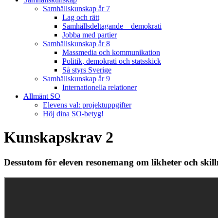
Samhällskunskap år 7
Lag och rätt
Samhällsdeltagande – demokrati
Jobba med partier
Samhällskunskap år 8
Massmedia och kommunikation
Politik, demokrati och statsskick
Så styrs Sverige
Samhällskunskap år 9
Internationella relationer
Allmänt SO
Elevens val: projektuppgifter
Höj dina SO-betyg!
Kunskapskrav 2
Dessutom för eleven resonemang om likheter och skil