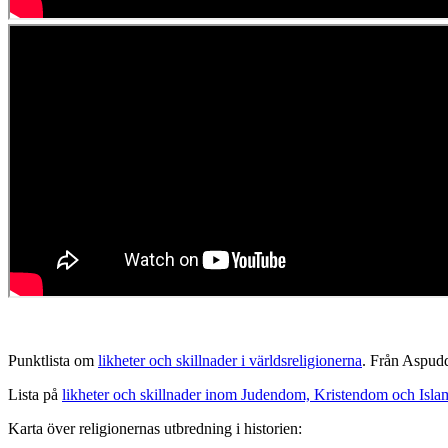
Punktlista om
likheter och skillnader i världsreligionerna
. Från Aspud
Lista på
likheter och skillnader inom Judendom, Kristendom och Isla
Karta över religionernas utbredning i historien: