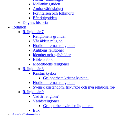
Mellankrigstiden
Andra världskriget
Förintelsen och folkmord
Efterkrigstiden
Dagens historia
Religion
Religion år 7
Religionens grunder
Vår äldsta religion
Flodkulturernas religioner
Antikens religioner
Identitet och självbilder
Biblens folk
Medeltidens religioner
Religion år 8
Kristna kyrkor
Grupparbete kristna kyrkan.
Flodkulturernas religioner
Svensk kristendom, frikyrkor och nya religiösa rör
Religion år 9
Vad är religion?
Världsreligioner
Grupparbete världsreligionerna
Etik
Samhällskunskap