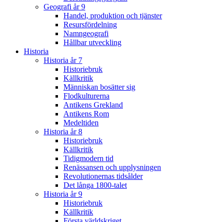
Geografi år 9
Handel, produktion och tjänster
Resursfördelning
Namngeografi
Hållbar utveckling
Historia
Historia år 7
Historiebruk
Källkritik
Människan bosätter sig
Flodkulturerna
Antikens Grekland
Antikens Rom
Medeltiden
Historia år 8
Historiebruk
Källkritik
Tidigmodern tid
Renässansen och upplysningen
Revolutionernas tidsålder
Det långa 1800-talet
Historia år 9
Historiebruk
Källkritik
Första världskriget