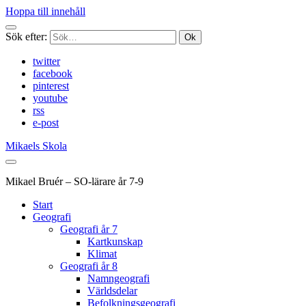
Hoppa till innehåll
Sök efter:
twitter
facebook
pinterest
youtube
rss
e-post
Mikaels Skola
Mikael Bruér – SO-lärare år 7-9
Start
Geografi
Geografi år 7
Kartkunskap
Klimat
Geografi år 8
Namngeografi
Världsdelar
Befolkningsgeografi