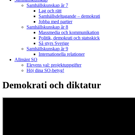
Samhällskunskap år 7
Lag och rätt
Samhällsdeltagande – demokrati
Jobba med partier
Samhällskunskap år 8
Massmedia och kommunikation
Politik, demokrati och statsskick
Så styrs Sverige
Samhällskunskap år 9
Internationella relationer
Allmänt SO
Elevens val: projektuppgifter
Höj dina SO-betyg!
Demokrati och diktatur