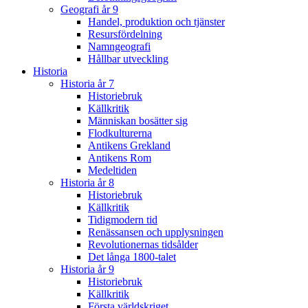
Geografi år 9
Handel, produktion och tjänster
Resursfördelning
Namngeografi
Hållbar utveckling
Historia
Historia år 7
Historiebruk
Källkritik
Människan bosätter sig
Flodkulturerna
Antikens Grekland
Antikens Rom
Medeltiden
Historia år 8
Historiebruk
Källkritik
Tidigmodern tid
Renässansen och upplysningen
Revolutionernas tidsålder
Det långa 1800-talet
Historia år 9
Historiebruk
Källkritik
Första världskriget