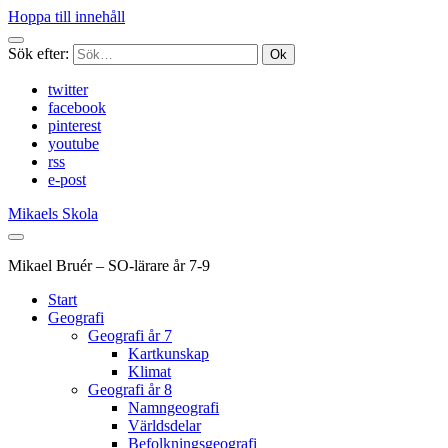
Hoppa till innehåll
Sök efter:
twitter
facebook
pinterest
youtube
rss
e-post
Mikaels Skola
Mikael Bruér – SO-lärare år 7-9
Start
Geografi
Geografi år 7
Kartkunskap
Klimat
Geografi år 8
Namngeografi
Världsdelar
Befolkningsgeografi