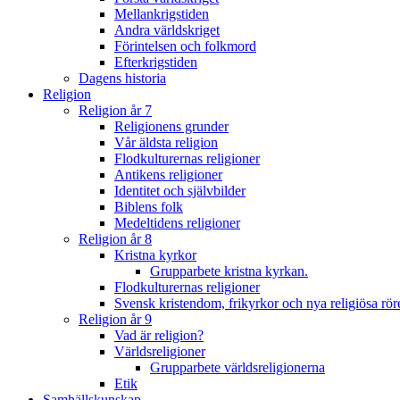
Mellankrigstiden
Andra världskriget
Förintelsen och folkmord
Efterkrigstiden
Dagens historia
Religion
Religion år 7
Religionens grunder
Vår äldsta religion
Flodkulturernas religioner
Antikens religioner
Identitet och självbilder
Biblens folk
Medeltidens religioner
Religion år 8
Kristna kyrkor
Grupparbete kristna kyrkan.
Flodkulturernas religioner
Svensk kristendom, frikyrkor och nya religiösa rör
Religion år 9
Vad är religion?
Världsreligioner
Grupparbete världsreligionerna
Etik
Samhällskunskap