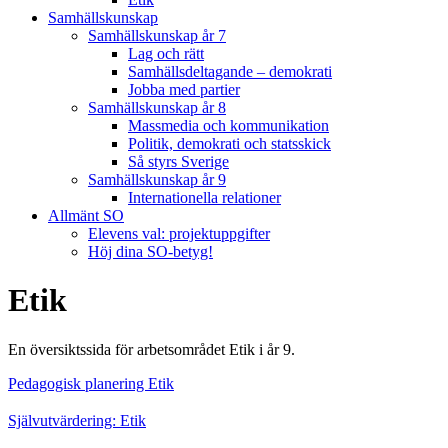
Samhällskunskap
Samhällskunskap år 7
Lag och rätt
Samhällsdeltagande – demokrati
Jobba med partier
Samhällskunskap år 8
Massmedia och kommunikation
Politik, demokrati och statsskick
Så styrs Sverige
Samhällskunskap år 9
Internationella relationer
Allmänt SO
Elevens val: projektuppgifter
Höj dina SO-betyg!
Etik
En översiktssida för arbetsområdet Etik i år 9.
Pedagogisk planering Etik
Självutvärdering: Etik