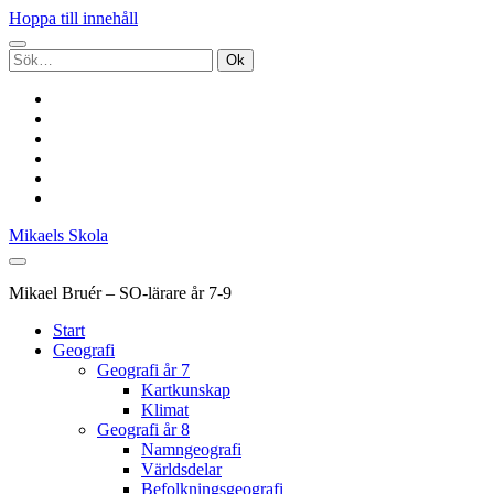
Hoppa till innehåll
Sök
efter:
twitter
facebook
pinterest
youtube
rss
e-
post
Mikaels Skola
Mikael Bruér – SO-lärare år 7-9
Start
Geografi
Geografi år 7
Kartkunskap
Klimat
Geografi år 8
Namngeografi
Världsdelar
Befolkningsgeografi