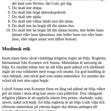
det land som Herren, din Gud, ger dig.
Du skall inte dräpa.
Du skall inte begå äktenskapsbrott.
Du skall inte stjäla.
Du skall inte vittna falskt mot din nästa.
Du skall inte ha begär till din nästas hus.
Du skall inte ha begär till din nästas hustru, inte heller hans
tjänare eller hans tjänarinna, inte heller hans oxe eller hans
åsna, eller något annat som tillhör honom.
Muslimsk etik
Inom islam finns såväl världsliga religiösa regler att följa. Reglerna
härstammar från Koranen och Sunna. Människan är ansvarig att
följa. En muslim måste mer än allt följa guds påbud och däribland
ingår att visa solidaritet med svaga och utsatta. En god handling är
vara ödmjuk, mot såväl gud som andra människor. En muslim ska
också stå mot sina egna begär.
I såväl Sunna som Koranen finns en lång rad påbud att följa vilket
gör att islam i stora drag kan anses vara
pliktetisk
. Den viktigaste
religiösa plikten är att uppfylla islams fem pelare;
shahada, salat,
sawm, zakat
och
hadj
. Att följa reglerna är att följa Guds vilja och
eftersom människan på yttersta dagen ska dömas antingen till