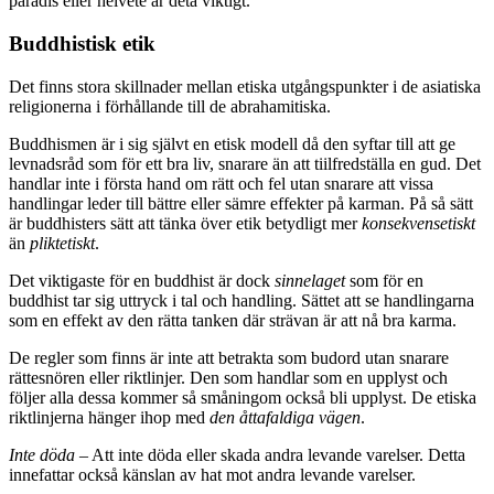
paradis eller helvete är deta viktigt.
Buddhistisk etik
Det finns stora skillnader mellan etiska utgångspunkter i de asiatiska
religionerna i förhållande till de abrahamitiska.
Buddhismen är i sig självt en etisk modell då den syftar till att ge
levnadsråd som för ett bra liv, snarare än att tiilfredställa en gud. Det
handlar inte i första hand om rätt och fel utan snarare att vissa
handlingar leder till bättre eller sämre effekter på karman. På så sätt
är buddhisters sätt att tänka över etik betydligt mer
konsekvensetiskt
än
pliktetiskt
.
Det viktigaste för en buddhist är dock
sinnelaget
som för en
buddhist tar sig uttryck i tal och handling. Sättet att se handlingarna
som en effekt av den rätta tanken där strävan är att nå bra karma.
De regler som finns är inte att betrakta som budord utan snarare
rättesnören eller riktlinjer. Den som handlar som en upplyst och
följer alla dessa kommer så småningom också bli upplyst. De etiska
riktlinjerna hänger ihop med
den åttafaldiga vägen
.
Inte döda
– Att inte döda eller skada andra levande varelser. Detta
innefattar också känslan av hat mot andra levande varelser.