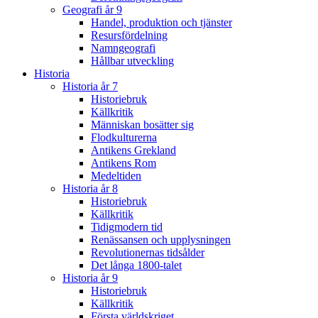
Geografi år 9
Handel, produktion och tjänster
Resursfördelning
Namngeografi
Hållbar utveckling
Historia
Historia år 7
Historiebruk
Källkritik
Människan bosätter sig
Flodkulturerna
Antikens Grekland
Antikens Rom
Medeltiden
Historia år 8
Historiebruk
Källkritik
Tidigmodern tid
Renässansen och upplysningen
Revolutionernas tidsålder
Det långa 1800-talet
Historia år 9
Historiebruk
Källkritik
Första världskriget