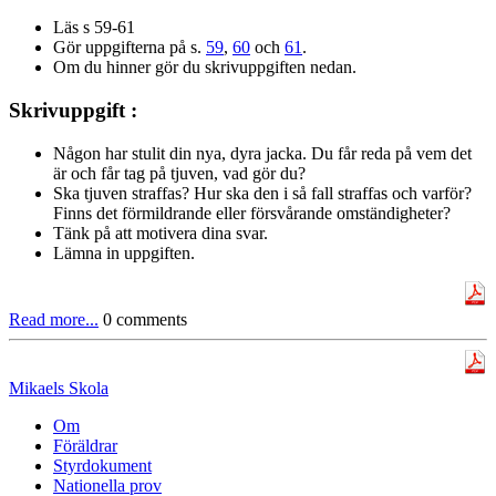
Läs s 59-61
Gör uppgifterna på s.
59
,
60
och
61
.
Om du hinner gör du skrivuppgiften nedan.
Skrivuppgift :
Någon har stulit din nya, dyra jacka. Du får reda på vem det
är och får tag på tjuven, vad gör du?
Ska tjuven straffas? Hur ska den i så fall straffas och varför?
Finns det förmildrande eller försvårande omständigheter?
Tänk på att motivera dina svar.
Lämna in uppgiften.
Read more...
0 comments
Mikaels Skola
Om
Föräldrar
Styrdokument
Nationella prov