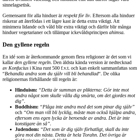
sinnelagsetisk.
Gemensamt för alla hinduer är
respekt för liv
. Eftersom alla hinduer
riskerar att återfödas i ett lägre kast är detta extra viktigt. Att
minimera lidande och våld blir extra viktigt och därför blir många
hinduer vegetarianer och tillämpar ickevåldsprincipen
ahimsa.
Den gyllene regeln
En idé som är återkommande genom flera religioner är det som vi
kallar
den gyllene regeln
. Den äldsta kända version är nedtecknad
av
Konfucius
i Kina runt 500 f.v.t. och kan enkelt sammanfattas som
“
Behandla andra som du själv vill bli behandlad
“. De olika
religionernas förhållande till regeln är:
Hinduism:
“Detta är summan av plikterna: Gör inte mot
andra något som skulle vålla dig smärta, om det gjordes mot
dig”.
Buddhism:
“Plåga inte andra med det som pinar dig själv”
och
“Om man vill bli lycklig, måste man också hjälpa andra,
eftersom ens egen lycka är beroende av andra. Det är inte
konstigare än så”.
Judendom:
“Det som är dig själv förhatligt, skall du inte
göra mot din nästa. Detta är hela Torahn. Det övriga är