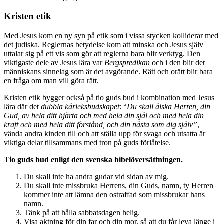
Kristen etik
Med Jesus kom en ny syn på etik som i vissa stycken kolliderar med
det judiska. Reglernas betydelse kom att minska och Jesus själv
uttalar sig på ett vis som gör att reglerna bara blir verktyg. Den
viktigaste dele av Jesus lära var
Bergspredikan
och i den blir det
människans sinnelag som är det avgörande. Rätt och orätt blir bara
en fråga om man vill göra rätt.
Kristen etik bygger också på tio guds bud i kombination med Jesus
lära där det
dubbla kärleksbudskapet
: “
Du skall älska Herren, din
Gud, av hela ditt hjärta och med hela din själ och med hela din
kraft och med hela ditt förstånd, och din nästa som dig själv”
,
vända andra kinden till och att ställa upp för svaga och utsatta är
viktiga delar tillsammans med tron på guds förlåtelse.
Tio guds bud enligt den svenska bibelöversättningen.
Du skall inte ha andra gudar vid sidan av mig.
Du skall inte missbruka Herrens, din Guds, namn, ty Herren
kommer inte att lämna den ostraffad som missbrukar hans
namn.
Tänk på att hålla sabbatsdagen helig.
Visa aktning för din far och din mor, så att du får leva länge i