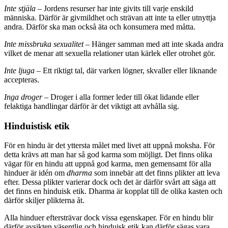
Inte stjäla
– Jordens resurser har inte givits till varje enskild
människa. Därför är givmildhet och strävan att inte ta eller utnyttja
andra. Därför ska man också äta och konsumera med måtta.
Inte missbruka sexualitet
– Hänger samman med att inte skada andra
vilket de menar att sexuella relationer utan kärlek eller otrohet gör.
Inte ljuga
– Ett riktigt tal, där varken lögner, skvaller eller liknande
accepteras.
Inga droger
– Droger i alla former leder till ökat lidande eller
felaktiga handlingar därför är det viktigt att avhålla sig.
Hinduistisk etik
För en hindu är det yttersta målet med livet att uppnå moksha. För
detta krävs att man har så god karma som möjligt. Det finns olika
vägar för en hindu att uppnå god karma, men gemensamt för alla
hinduer är idén om
dharma
som innebär att det finns plikter att leva
efter. Dessa plikter varierar dock och det är därför svårt att säga att
det finns en hinduisk etik. Dharma är kopplat till de olika kasten och
därför skiljer plikterna åt.
Alla hinduer eftersträvar dock vissa egenskaper. För en hindu blir
därför avsikten väsentlig och hinduisk etik kan därför sägas vara