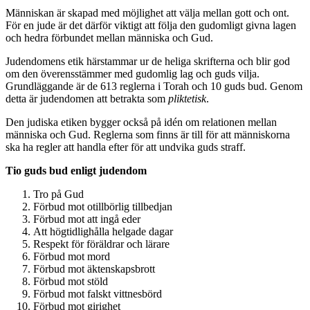
Människan är skapad med möjlighet att välja mellan gott och ont.
För en jude är det därför viktigt att följa den gudomligt givna lagen
och hedra förbundet mellan människa och Gud.
Judendomens etik härstammar ur de heliga skrifterna och blir god
om den överensstämmer med gudomlig lag och guds vilja.
Grundläggande är de 613 reglerna i Torah och 10 guds bud. Genom
detta är judendomen att betrakta som
pliktetisk
.
Den judiska etiken bygger också på idén om relationen mellan
människa och Gud. Reglerna som finns är till för att människorna
ska ha regler att handla efter för att undvika guds straff.
Tio guds bud enligt judendom
Tro på Gud
Förbud mot otillbörlig tillbedjan
Förbud mot att ingå eder
Att högtidlighålla helgade dagar
Respekt för föräldrar och lärare
Förbud mot mord
Förbud mot äktenskapsbrott
Förbud mot stöld
Förbud mot falskt vittnesbörd
Förbud mot girighet