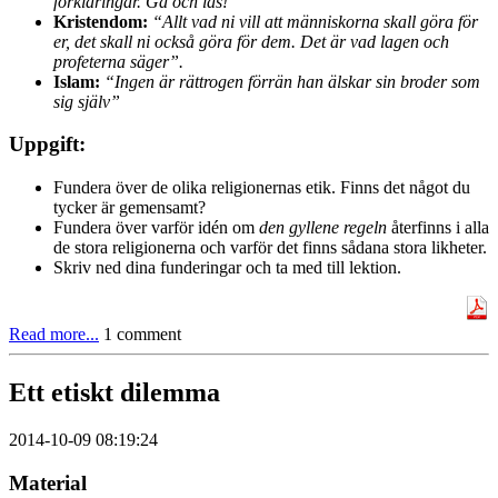
förklaringar. Gå och läs!”
Kristendom:
“Allt vad ni vill att människorna skall göra för
er, det skall ni också göra för dem. Det är vad lagen och
profeterna säger”.
Islam
:
“Ingen är rättrogen förrän han älskar sin broder som
sig själv”
Uppgift:
Fundera över de olika religionernas etik. Finns det något du
tycker är gemensamt?
Fundera över varför idén om
den gyllene regeln
återfinns i alla
de stora religionerna och varför det finns sådana stora likheter.
Skriv ned dina funderingar och ta med till lektion.
Read more...
1 comment
Ett etiskt dilemma
2014-10-09 08:19:24
Material