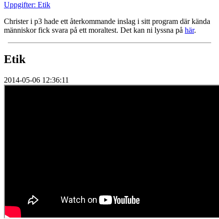
Uppgifter: Etik
Christer i p3 hade ett återkommande inslag i sitt program där kända
människor fick svara på ett moraltest. Det kan ni lyssna på
här
.
Etik
2014-05-06 12:36:11