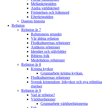
Mellankrigstiden
Andra världskriget
Förintelsen och folkmord
Efterkrigstiden
Dagens historia
Religion
Religion år 7
Religionens grunder
Vår äldsta religion
Flodkulturernas religioner
Antikens religioner
Identitet och självbilder
Biblens folk
Medeltidens religioner
Religion år 8
Kristna kyrkor
Grupparbete kristna kyrkan.
Flodkulturernas religioner
Svensk kristendom, frikyrkor och nya religiösa
rörelser
Religion år 9
Vad är religion?
Världsreligioner
Grupparbete världsreligionerna
Etik