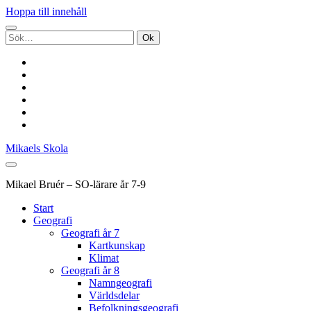
Hoppa till innehåll
Sök
efter:
twitter
facebook
pinterest
youtube
rss
e-
post
Mikaels Skola
Mikael Bruér – SO-lärare år 7-9
Start
Geografi
Geografi år 7
Kartkunskap
Klimat
Geografi år 8
Namngeografi
Världsdelar
Befolkningsgeografi