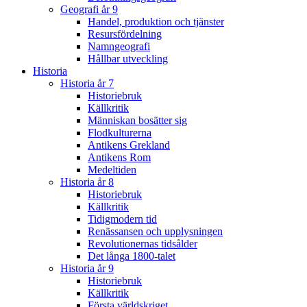
Geografi år 9
Handel, produktion och tjänster
Resursfördelning
Namngeografi
Hållbar utveckling
Historia
Historia år 7
Historiebruk
Källkritik
Människan bosätter sig
Flodkulturerna
Antikens Grekland
Antikens Rom
Medeltiden
Historia år 8
Historiebruk
Källkritik
Tidigmodern tid
Renässansen och upplysningen
Revolutionernas tidsålder
Det långa 1800-talet
Historia år 9
Historiebruk
Källkritik
Första världskriget