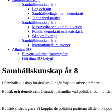
Samhällskunskap år 7
Lag och rätt
Samhällsdeltagande – demokrati
Jobba med partier
Samhällskunskap år 8
Massmedia och kommunikation
Politik, demokrati och statsskick
Så styrs Sverige
Samhällskunskap år 9
Internationella relationer
Allmänt SO
Elevens val: projektuppgifter
Höj dina SO-betyg!
Samhällskunskap år 8
I Samhällskunskap för årskurs 8 ingår följande arbetsområden:
Politik och demokrati:
Området behandlar vad politik är och hur det
Politiska ideologier:
Vi kopplar de politiska partierna till de olika p