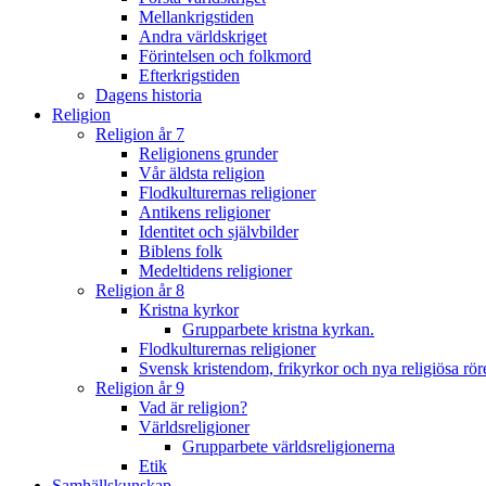
Mellankrigstiden
Andra världskriget
Förintelsen och folkmord
Efterkrigstiden
Dagens historia
Religion
Religion år 7
Religionens grunder
Vår äldsta religion
Flodkulturernas religioner
Antikens religioner
Identitet och självbilder
Biblens folk
Medeltidens religioner
Religion år 8
Kristna kyrkor
Grupparbete kristna kyrkan.
Flodkulturernas religioner
Svensk kristendom, frikyrkor och nya religiösa rör
Religion år 9
Vad är religion?
Världsreligioner
Grupparbete världsreligionerna
Etik
Samhällskunskap