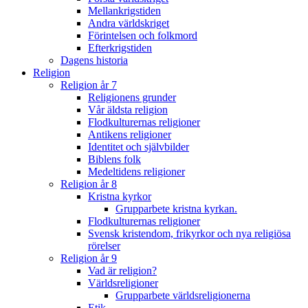
Mellankrigstiden
Andra världskriget
Förintelsen och folkmord
Efterkrigstiden
Dagens historia
Religion
Religion år 7
Religionens grunder
Vår äldsta religion
Flodkulturernas religioner
Antikens religioner
Identitet och självbilder
Biblens folk
Medeltidens religioner
Religion år 8
Kristna kyrkor
Grupparbete kristna kyrkan.
Flodkulturernas religioner
Svensk kristendom, frikyrkor och nya religiösa
rörelser
Religion år 9
Vad är religion?
Världsreligioner
Grupparbete världsreligionerna
Etik