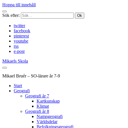
Hoppa till innehåll
Sök efter:
twitter
facebook
pinterest
youtube
rss
e-post
Mikaels Skola
Mikael Bruér – SO-lärare år 7-9
Start
Geografi
Geografi år 7
Kartkunskap
Klimat
Geografi år 8
Namngeografi
Världsdelar
Befolkningsgeografi