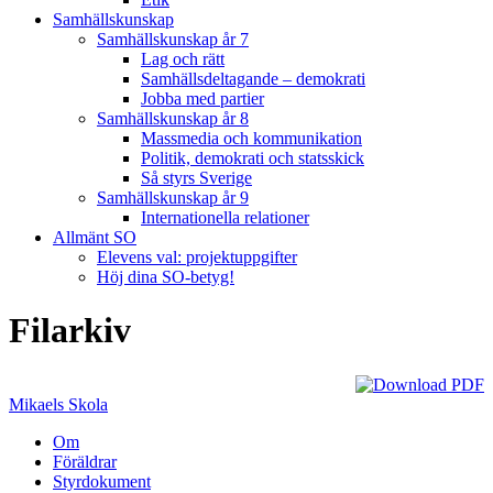
Samhällskunskap
Samhällskunskap år 7
Lag och rätt
Samhällsdeltagande – demokrati
Jobba med partier
Samhällskunskap år 8
Massmedia och kommunikation
Politik, demokrati och statsskick
Så styrs Sverige
Samhällskunskap år 9
Internationella relationer
Allmänt SO
Elevens val: projektuppgifter
Höj dina SO-betyg!
Filarkiv
Mikaels Skola
Om
Föräldrar
Styrdokument