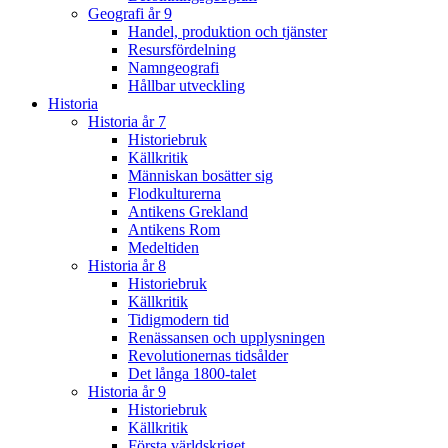
Geografi år 9
Handel, produktion och tjänster
Resursfördelning
Namngeografi
Hållbar utveckling
Historia
Historia år 7
Historiebruk
Källkritik
Människan bosätter sig
Flodkulturerna
Antikens Grekland
Antikens Rom
Medeltiden
Historia år 8
Historiebruk
Källkritik
Tidigmodern tid
Renässansen och upplysningen
Revolutionernas tidsålder
Det långa 1800-talet
Historia år 9
Historiebruk
Källkritik
Första världskriget