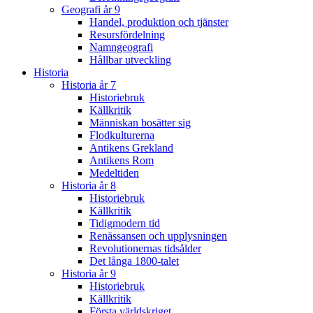
Geografi år 9
Handel, produktion och tjänster
Resursfördelning
Namngeografi
Hållbar utveckling
Historia
Historia år 7
Historiebruk
Källkritik
Människan bosätter sig
Flodkulturerna
Antikens Grekland
Antikens Rom
Medeltiden
Historia år 8
Historiebruk
Källkritik
Tidigmodern tid
Renässansen och upplysningen
Revolutionernas tidsålder
Det långa 1800-talet
Historia år 9
Historiebruk
Källkritik
Första världskriget