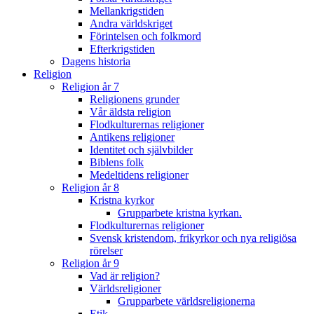
Mellankrigstiden
Andra världskriget
Förintelsen och folkmord
Efterkrigstiden
Dagens historia
Religion
Religion år 7
Religionens grunder
Vår äldsta religion
Flodkulturernas religioner
Antikens religioner
Identitet och självbilder
Biblens folk
Medeltidens religioner
Religion år 8
Kristna kyrkor
Grupparbete kristna kyrkan.
Flodkulturernas religioner
Svensk kristendom, frikyrkor och nya religiösa
rörelser
Religion år 9
Vad är religion?
Världsreligioner
Grupparbete världsreligionerna
Etik