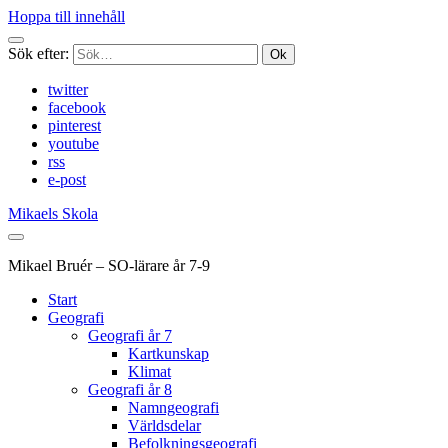
Hoppa till innehåll
Sök efter:
twitter
facebook
pinterest
youtube
rss
e-post
Mikaels Skola
Mikael Bruér – SO-lärare år 7-9
Start
Geografi
Geografi år 7
Kartkunskap
Klimat
Geografi år 8
Namngeografi
Världsdelar
Befolkningsgeografi