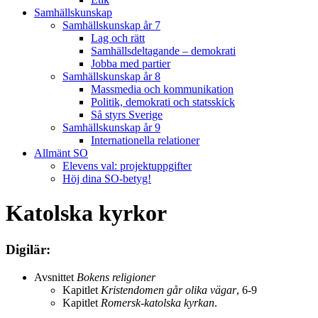
Samhällskunskap
Samhällskunskap år 7
Lag och rätt
Samhällsdeltagande – demokrati
Jobba med partier
Samhällskunskap år 8
Massmedia och kommunikation
Politik, demokrati och statsskick
Så styrs Sverige
Samhällskunskap år 9
Internationella relationer
Allmänt SO
Elevens val: projektuppgifter
Höj dina SO-betyg!
Katolska kyrkor
Digilär:
Avsnittet
Bokens religioner
Kapitlet
Kristendomen går olika vägar
, 6-9
Kapitlet
Romersk-katolska kyrkan
.