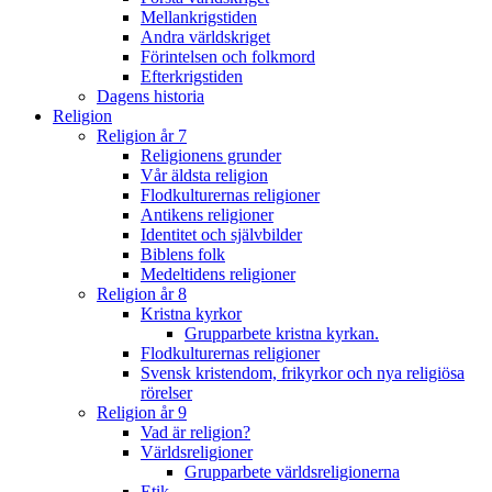
Mellankrigstiden
Andra världskriget
Förintelsen och folkmord
Efterkrigstiden
Dagens historia
Religion
Religion år 7
Religionens grunder
Vår äldsta religion
Flodkulturernas religioner
Antikens religioner
Identitet och självbilder
Biblens folk
Medeltidens religioner
Religion år 8
Kristna kyrkor
Grupparbete kristna kyrkan.
Flodkulturernas religioner
Svensk kristendom, frikyrkor och nya religiösa
rörelser
Religion år 9
Vad är religion?
Världsreligioner
Grupparbete världsreligionerna
Etik