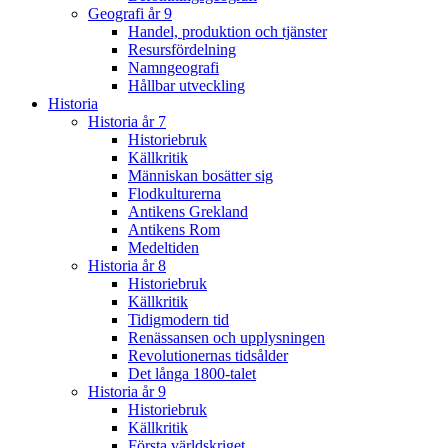
Geografi år 9
Handel, produktion och tjänster
Resursfördelning
Namngeografi
Hållbar utveckling
Historia
Historia år 7
Historiebruk
Källkritik
Människan bosätter sig
Flodkulturerna
Antikens Grekland
Antikens Rom
Medeltiden
Historia år 8
Historiebruk
Källkritik
Tidigmodern tid
Renässansen och upplysningen
Revolutionernas tidsålder
Det långa 1800-talet
Historia år 9
Historiebruk
Källkritik
Första världskriget