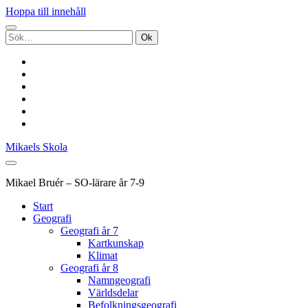
Hoppa till innehåll
Sök
efter:
twitter
facebook
pinterest
youtube
rss
e-
post
Mikaels Skola
Mikael Bruér – SO-lärare år 7-9
Start
Geografi
Geografi år 7
Kartkunskap
Klimat
Geografi år 8
Namngeografi
Världsdelar
Befolkningsgeografi