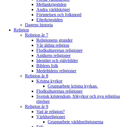
Mellankrigstiden
Andra världskriget
Förintelsen och folkmord
Efterkrigstiden
Dagens historia
Religion
Religion år 7
Religionens grunder
Vår äldsta religion
Flodkulturernas religioner
Antikens religioner
Identitet och självbilder
Biblens folk
Medeltidens religioner
Religion år 8
Kristna kyrkor
Grupparbete kristna kyrkan.
Flodkulturernas religioner
Svensk kristendom, frikyrkor och nya religiösa
rörelser
Religion år 9
Vad är religion?
Världsreligioner
Grupparbete världsreligionerna
Etik