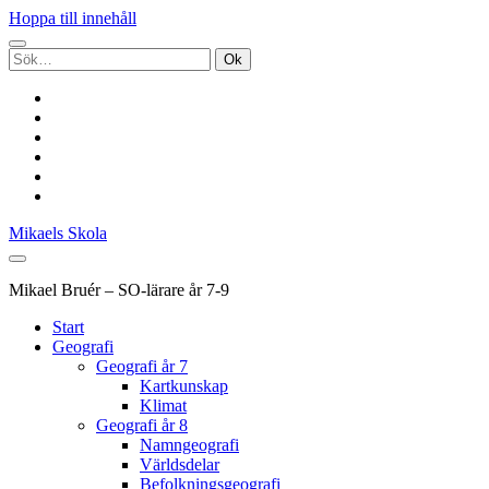
Hoppa till innehåll
Sök
efter:
twitter
facebook
pinterest
youtube
rss
e-
post
Mikaels Skola
Mikael Bruér – SO-lärare år 7-9
Start
Geografi
Geografi år 7
Kartkunskap
Klimat
Geografi år 8
Namngeografi
Världsdelar
Befolkningsgeografi