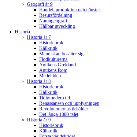
Geografi år 9
Handel, produktion och tjänster
Resursfördelning
Namngeografi
Hållbar utveckling
Historia
Historia år 7
Historiebruk
Källkritik
Människan bosätter sig
Flodkulturerna
Antikens Grekland
Antikens Rom
Medeltiden
Historia år 8
Historiebruk
Källkritik
Tidigmodern tid
Renässansen och upplysningen
Revolutionernas tidsålder
Det långa 1800-talet
Historia år 9
Historiebruk
Källkritik
Första världskriget