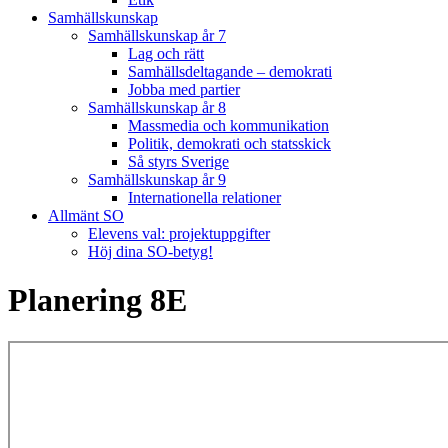
Samhällskunskap
Samhällskunskap år 7
Lag och rätt
Samhällsdeltagande – demokrati
Jobba med partier
Samhällskunskap år 8
Massmedia och kommunikation
Politik, demokrati och statsskick
Så styrs Sverige
Samhällskunskap år 9
Internationella relationer
Allmänt SO
Elevens val: projektuppgifter
Höj dina SO-betyg!
Planering 8E