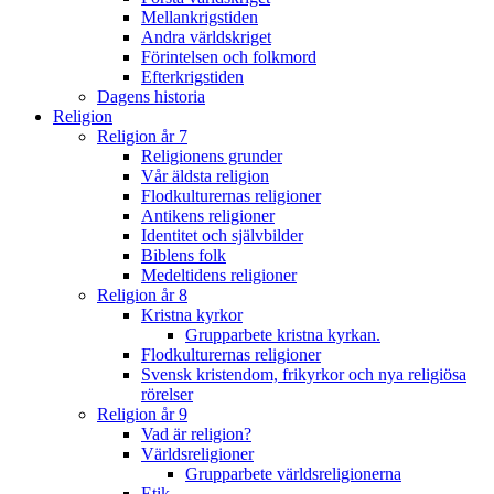
Mellankrigstiden
Andra världskriget
Förintelsen och folkmord
Efterkrigstiden
Dagens historia
Religion
Religion år 7
Religionens grunder
Vår äldsta religion
Flodkulturernas religioner
Antikens religioner
Identitet och självbilder
Biblens folk
Medeltidens religioner
Religion år 8
Kristna kyrkor
Grupparbete kristna kyrkan.
Flodkulturernas religioner
Svensk kristendom, frikyrkor och nya religiösa
rörelser
Religion år 9
Vad är religion?
Världsreligioner
Grupparbete världsreligionerna
Etik