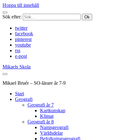
Hoppa till innehåll
Sök efter:
twitter
facebook
pinterest
youtube
rss
e-post
Mikaels Skola
Mikael Bruér – SO-lärare år 7-9
Start
Geografi
Geografi år 7
Kartkunskap
Klimat
Geografi år 8
Namngeografi
Världsdelar
Befolkningsgeografi