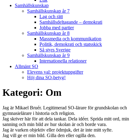
Samhällskunskap
Samhällskunskap år 7
Lag och rätt
Samhällsdeltagande – demokrati
Jobba med partier
Samhällskunskap år 8
Massmedia och kommunikation
Politik, demokrati och statsskick
Så styrs Sverige
Samhällskunskap år 9
Internationella relationer
Allmänt SO
Elevens val: projektuppgifter
Höj dina SO-betyg!
Kategori:
Om
Jag är Mikael Bruér. Legitimerad SO-lärare för grundskolan och
gymnasielärare i historia och religion.
Jag skriver här för att dela tankar. Dela idéer. Sprida mitt ord, min
sanning och min bild av hur skolan är och borde vara.
Jag är varken objektiv eller ödmjuk, det är inte mitt syfte.
Jag vill ge er min bild. Gilla den eller ogilla den.