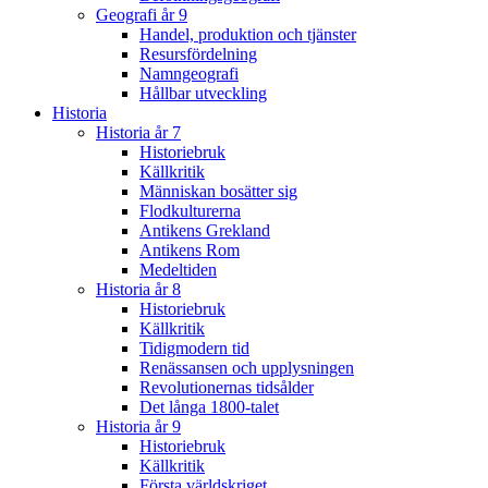
Geografi år 9
Handel, produktion och tjänster
Resursfördelning
Namngeografi
Hållbar utveckling
Historia
Historia år 7
Historiebruk
Källkritik
Människan bosätter sig
Flodkulturerna
Antikens Grekland
Antikens Rom
Medeltiden
Historia år 8
Historiebruk
Källkritik
Tidigmodern tid
Renässansen och upplysningen
Revolutionernas tidsålder
Det långa 1800-talet
Historia år 9
Historiebruk
Källkritik
Första världskriget