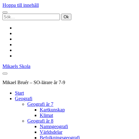
Hoppa till innehåll
Sök
efter:
twitter
facebook
pinterest
youtube
rss
e-
post
Mikaels Skola
Mikael Bruér – SO-lärare år 7-9
Start
Geografi
Geografi år 7
Kartkunskap
Klimat
Geografi år 8
Namngeografi
Världsdelar
Befolkningsgeografi