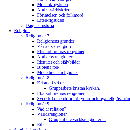
Mellankrigstiden
Andra världskriget
Förintelsen och folkmord
Efterkrigstiden
Dagens historia
Religion
Religion år 7
Religionens grunder
Vår äldsta religion
Flodkulturernas religioner
Antikens religioner
Identitet och självbilder
Biblens folk
Medeltidens religioner
Religion år 8
Kristna kyrkor
Grupparbete kristna kyrkan.
Flodkulturernas religioner
Svensk kristendom, frikyrkor och nya religiösa rör
Religion år 9
Vad är religion?
Världsreligioner
Grupparbete världsreligionerna
Etik
Samhällskunskap