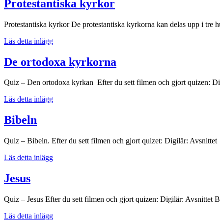
Protestantiska kyrkor
i
kristna
Protestantiska kyrkor De protestantiska kyrkorna kan delas upp i tre
kyrkor.
Protestantiska
Läs detta inlägg
kyrkor
De ortodoxa kyrkorna
Quiz – Den ortodoxa kyrkan Efter du sett filmen och gjort quizen: Di
De
Läs detta inlägg
ortodoxa
kyrkorna
Bibeln
Quiz – Bibeln. Efter du sett filmen och gjort quizet: Digilär: Avsnitt
Bibeln
Läs detta inlägg
Jesus
Quiz – Jesus Efter du sett filmen och gjort quizen: Digilär: Avsnittet 
Jesus
Läs detta inlägg