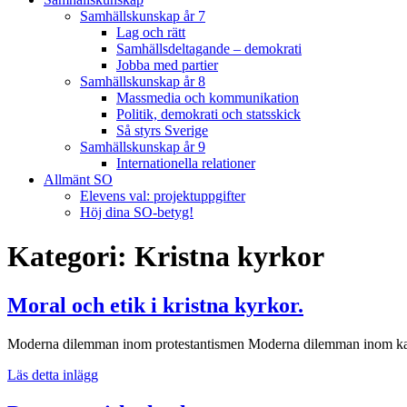
Samhällskunskap år 7
Lag och rätt
Samhällsdeltagande – demokrati
Jobba med partier
Samhällskunskap år 8
Massmedia och kommunikation
Politik, demokrati och statsskick
Så styrs Sverige
Samhällskunskap år 9
Internationella relationer
Allmänt SO
Elevens val: projektuppgifter
Höj dina SO-betyg!
Kategori:
Kristna kyrkor
Moral och etik i kristna kyrkor.
Moderna dilemman inom protestantismen Moderna dilemman inom katoli
Moral
Läs detta inlägg
och
etik