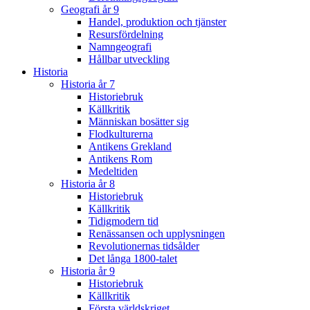
Geografi år 9
Handel, produktion och tjänster
Resursfördelning
Namngeografi
Hållbar utveckling
Historia
Historia år 7
Historiebruk
Källkritik
Människan bosätter sig
Flodkulturerna
Antikens Grekland
Antikens Rom
Medeltiden
Historia år 8
Historiebruk
Källkritik
Tidigmodern tid
Renässansen och upplysningen
Revolutionernas tidsålder
Det långa 1800-talet
Historia år 9
Historiebruk
Källkritik
Första världskriget