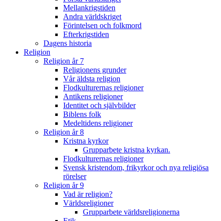
Mellankrigstiden
Andra världskriget
Förintelsen och folkmord
Efterkrigstiden
Dagens historia
Religion
Religion år 7
Religionens grunder
Vår äldsta religion
Flodkulturernas religioner
Antikens religioner
Identitet och självbilder
Biblens folk
Medeltidens religioner
Religion år 8
Kristna kyrkor
Grupparbete kristna kyrkan.
Flodkulturernas religioner
Svensk kristendom, frikyrkor och nya religiösa
rörelser
Religion år 9
Vad är religion?
Världsreligioner
Grupparbete världsreligionerna
Etik