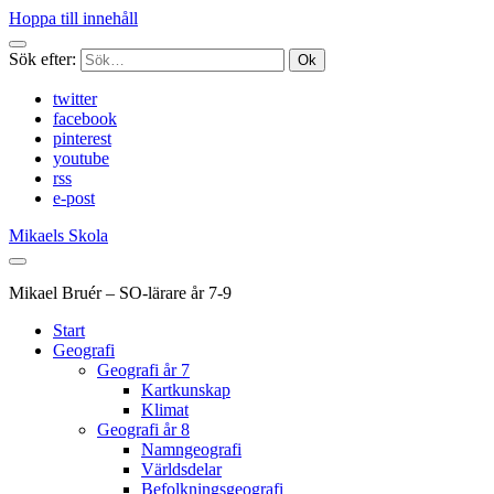
Hoppa till innehåll
Sök efter:
twitter
facebook
pinterest
youtube
rss
e-post
Mikaels Skola
Mikael Bruér – SO-lärare år 7-9
Start
Geografi
Geografi år 7
Kartkunskap
Klimat
Geografi år 8
Namngeografi
Världsdelar
Befolkningsgeografi