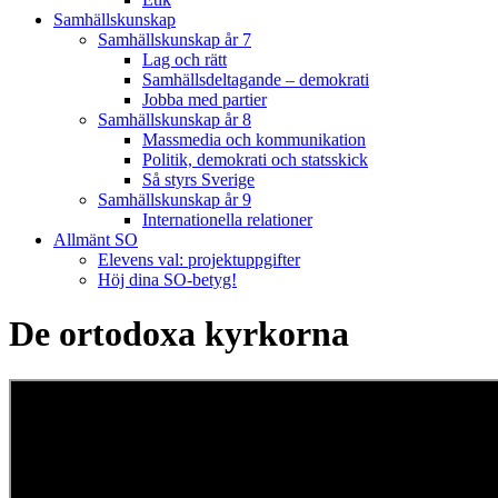
Samhällskunskap
Samhällskunskap år 7
Lag och rätt
Samhällsdeltagande – demokrati
Jobba med partier
Samhällskunskap år 8
Massmedia och kommunikation
Politik, demokrati och statsskick
Så styrs Sverige
Samhällskunskap år 9
Internationella relationer
Allmänt SO
Elevens val: projektuppgifter
Höj dina SO-betyg!
De ortodoxa kyrkorna