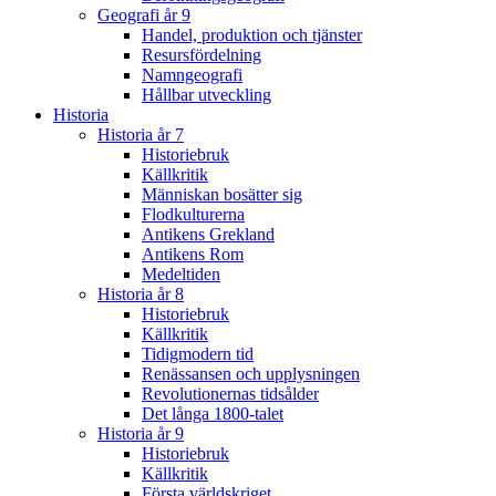
Geografi år 9
Handel, produktion och tjänster
Resursfördelning
Namngeografi
Hållbar utveckling
Historia
Historia år 7
Historiebruk
Källkritik
Människan bosätter sig
Flodkulturerna
Antikens Grekland
Antikens Rom
Medeltiden
Historia år 8
Historiebruk
Källkritik
Tidigmodern tid
Renässansen och upplysningen
Revolutionernas tidsålder
Det långa 1800-talet
Historia år 9
Historiebruk
Källkritik
Första världskriget