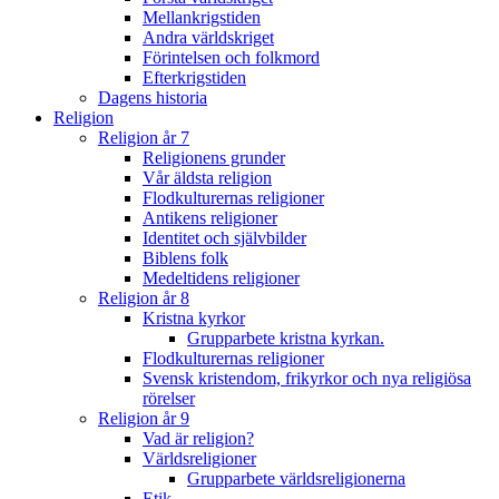
Mellankrigstiden
Andra världskriget
Förintelsen och folkmord
Efterkrigstiden
Dagens historia
Religion
Religion år 7
Religionens grunder
Vår äldsta religion
Flodkulturernas religioner
Antikens religioner
Identitet och självbilder
Biblens folk
Medeltidens religioner
Religion år 8
Kristna kyrkor
Grupparbete kristna kyrkan.
Flodkulturernas religioner
Svensk kristendom, frikyrkor och nya religiösa
rörelser
Religion år 9
Vad är religion?
Världsreligioner
Grupparbete världsreligionerna
Etik