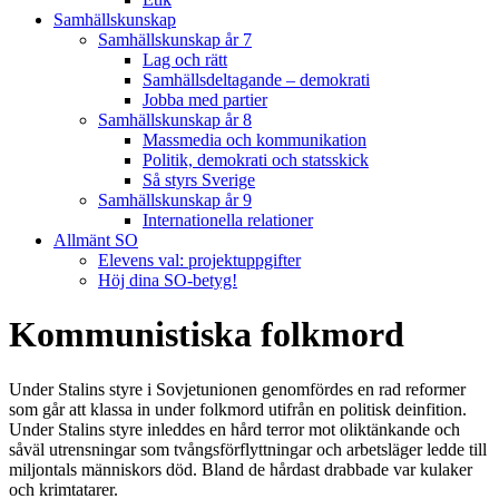
Samhällskunskap
Samhällskunskap år 7
Lag och rätt
Samhällsdeltagande – demokrati
Jobba med partier
Samhällskunskap år 8
Massmedia och kommunikation
Politik, demokrati och statsskick
Så styrs Sverige
Samhällskunskap år 9
Internationella relationer
Allmänt SO
Elevens val: projektuppgifter
Höj dina SO-betyg!
Kommunistiska folkmord
Under Stalins styre i Sovjetunionen genomfördes en rad reformer
som går att klassa in under folkmord utifrån en politisk deinfition.
Under Stalins styre inleddes en hård terror mot oliktänkande och
såväl utrensningar som tvångsförflyttningar och arbetsläger ledde till
miljontals människors död. Bland de hårdast drabbade var kulaker
och krimtatarer.