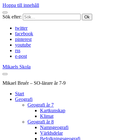
Hoppa till innehåll
Sök efter:
twitter
facebook
pinterest
youtube
rss
e-post
Mikaels Skola
Mikael Bruér – SO-lärare år 7-9
Start
Geografi
Geografi år 7
Kartkunskap
Klimat
Geografi år 8
Namngeografi
Världsdelar
Befolkningsgeografi