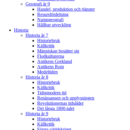
Geografi år 9
Handel, produktion och tjänster
Resursfördelning
Namngeografi
Hållbar utveckling
Historia
Historia år 7
Historiebruk
Källkritik
Människan bosätter sig
Flodkulturerna
Antikens Grekland
Antikens Rom
Medeltiden
Historia år 8
Historiebruk
Källkritik
Tidigmodern tid
Renässansen och upplysningen
Revolutionernas tidsålder
Det långa 1800-talet
Historia år 9
Historiebruk
Källkritik
Första världskriget